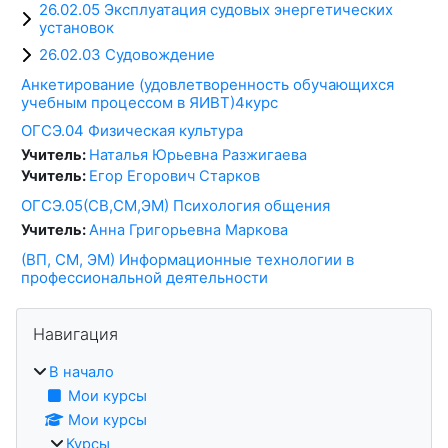
26.02.05 Эксплуатация судовых энергетических
установок
26.02.03 Судовождение
Анкетирование (удовлетворенность обучающихся
учебным процессом в ЯИВТ)4курс
ОГСЭ.04 Физическая культура
Учитель:
Наталья Юрьевна Разжигаева
Учитель:
Егор Егорович Старков
ОГСЭ.05(СВ,СМ,ЭМ) Психология общения
Учитель:
Анна Григорьевна Маркова
(ВП, СМ, ЭМ) Информационные технологии в
профессиональной деятельности
Блоки
Пропустить Навигация
Навигация
В начало
Мои курсы
Мои курсы
Курсы