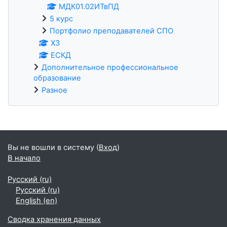
МДК01.02ИТвПД
5 курс
Портфолио преподавателей СПО
ХЗ
ЕСКД
Дополнительное профессиональное
образование
Разное
Дополнительные блоки
Вы не вошли в систему (
Вход
)
В начало
Русский ‎(ru)‎
Русский ‎(ru)‎
English ‎(en)‎
Сводка хранения данных