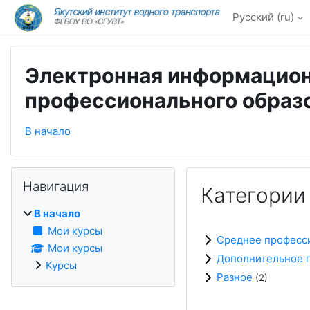
Перейти к основному содержанию
Русский ‎(ru)‎
Электронная информацион
профессионального образо
В начало
Блоки
Пропустить Навигация
Навигация
Категории
В начало
Мои курсы
Среднее професс
Мои курсы
Дополнительное 
Курсы
Разное
(2)